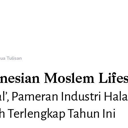
ua Tulisan
onesian Moslem Lifes
al’, Pameran Industri Hal
h Terlengkap Tahun Ini