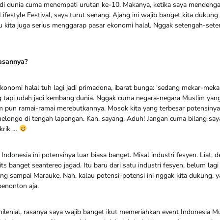
di dunia cuma menempati urutan ke-10. Makanya, ketika saya mendenga
ifestyle Festival, saya turut senang. Ajang ini wajib banget kita dukung 
 kita juga serius menggarap pasar ekonomi halal. Nggak setengah-sete
asannya?
, ekonomi halal tuh lagi jadi primadona, ibarat bunga: ‘sedang mekar-meka
api udah jadi kembang dunia. Nggak cuma negara-negara Muslim yang
 pun ramai-ramai merebutkannya. Mosok kita yang terbesar potensinya
longo di tengah lapangan. Kan, sayang. Aduh! Jangan cuma bilang saya
 krik …
Indonesia ini potensinya luar biasa banget. Misal industri fesyen. Liat, 
ts banget seantereo jagad. Itu baru dari satu industri fesyen, belum lagi
g sampai Marauke. Nah, kalau potensi-potensi ini nggak kita dukung, y
penonton aja.
ilenial, rasanya saya wajib banget ikut memeriahkan event Indonesia Mu