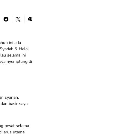
hun ini ada
 Syariah & Halal
au selama ini
saya nyemplung di
n syariah.
 dan basic saya
ng pesat selama
di arus utama