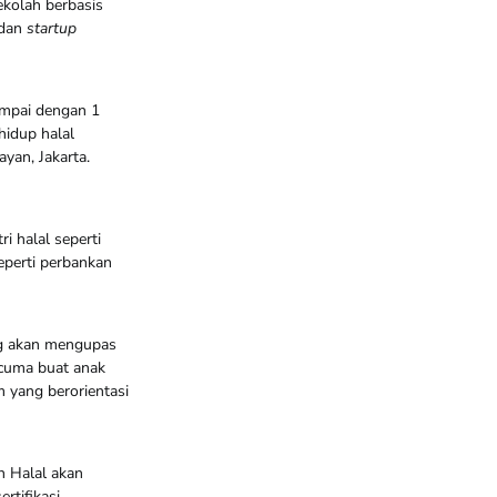
ekolah berbasis
dan
startup
sampai dengan 1
hidup halal
yan, Jakarta.
i halal seperti
eperti perbankan
 akan mengupas
 cuma buat anak
 yang berorientasi
n Halal akan
rtifikasi