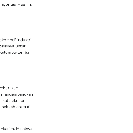
ayoritas Muslim.
okomotif industri
osisinya untuk
n berlomba-lomba
rebut ‘kue
 ini mengembangkan
ah satu ekonom
 sebuah acara di
 Muslim. Misalnya