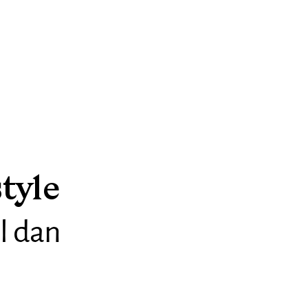
tyle
al dan