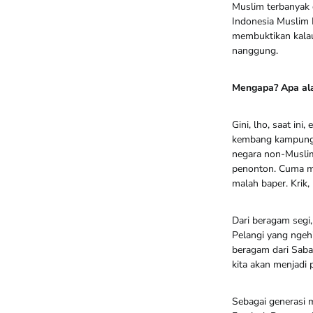
Muslim terbanyak 
Indonesia Muslim L
membuktikan kalau
nanggung.
Mengapa? Apa al
Gini, lho, saat ini
kembang kampung t
negara non-Muslim
penonton. Cuma me
malah baper. Krik,
Dari beragam segi, 
Pelangi yang ngehi
beragam dari Saban
kita akan menjadi 
Sebagai generasi m