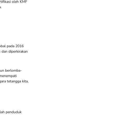
tifikasi oleh KMF
.
lobal pada 2016
S dan diperkirakan
pun berlomba-
 menempati
ara tetangga kita,
umlah penduduk