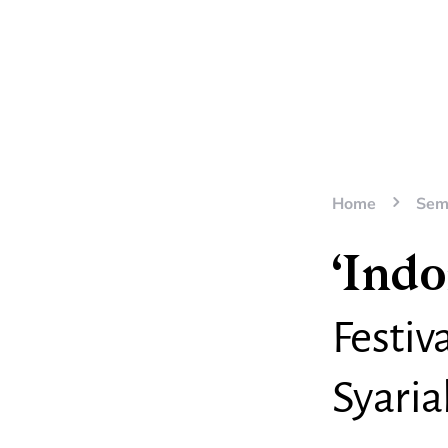
Home
Sem
‘Ind
Festiv
Syaria