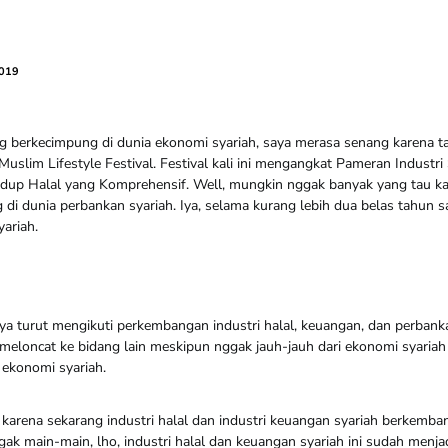
2019
g berkecimpung di dunia ekonomi syariah, saya merasa senang karena ta
Muslim Lifestyle Festival. Festival kali ini mengangkat Pameran Industri
up Halal yang Komprehensif. Well, mungkin nggak banyak yang tau kal
 di dunia perbankan syariah. Iya, selama kurang lebih dua belas tahun 
ariah.
ya turut mengikuti perkembangan industri halal, keuangan, dan perbanka
meloncat ke bidang lain meskipun nggak jauh-jauh dari ekonomi syariah
 ekonomi syariah.
 karena sekarang industri halal dan industri keuangan syariah berkemba
gak main-main, lho, industri halal dan keuangan syariah ini sudah menja