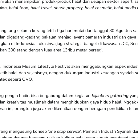
ini akan menampilkan produk-produk halal dari delapan sektor seperti s
on, halal food, halal travel, sharia property, halal cosmetic, halal media
langsung selama kurang lebih tiga hari mulai dari tanggal 30 Agustus 
an digadang-gadang bakalan menjadi event pameran industri dan gaya 
ngkap di Indonesia. Lokasinya juga strategis banget di kawasan JCC, Sena
kan 300 stand dengan luas area 13ribu meter persegi.
 Indonesia Muslim Lifestyle Festival akan menggabungkan aspek industr
metik halal dan sejenisnya, dengan dukungan industri keuangan syariah s
ntek seperti OVO.
g pengin hadir, bisa bergabung dalam kegiatan
hijabbers gathering
yang
 dan kreativitas muslimah dalam menghidupkan gaya hidup halal. Nggak
an ini, orangtua juga akan dikenalkan dengan beragam pendidikan Islam
 yang mengusung konsep
‘one stop service’
, Pameran Industri Syariah da
jung dengan beragam racikan kuliner halal yang sudah mendapatkan se