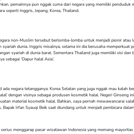
hkan, pemainnya pun nggak cuma dari negara yang memiliki penduduk m
ra seperti Inggris, Jepang, Korea, Thailand.
egara non-Muslim tersebut berlomba-lomba untuk menjadi pionir atau l
 syariah dunia. Inggris misalnya, selama ini dia berusaha memperkuat p
angan syariah di dunia barat. Sementara Thailand juga memiliki visi da
a sebagai ‘Dapur halal Asia’.
nd ada negara tetangganya: Korea Selatan yang juga nggak mau kalah be
halal’ dengan visinya sebagai produsen kosmetik halal. Negeri Ginseng
uatan material kosmetik halal. Bahkan, saya pernah mewawancarai sal
s, Bapak Irfan Syauqi Beik saat diundang untuk menjadi pembicara dalam
 serius menggarap pasar wisatawan Indonesia yang memang mayoritas