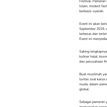
Festival. Pameran 
Islam,
modest fashi
berbasis syariah.
Event ini akan ber
September 2019, d
terbesar dan terle
Event ini menyedia
Saking lengkapnya,
kuliner halal, kos
dan perusahaan fi
Buat muslimah yan
tuntas soal karya
muda, dalam pamer
global.
Sebagai pameran
memanjakan pengun