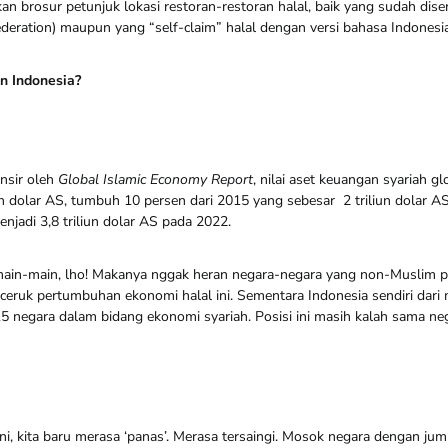
 brosur petunjuk lokasi restoran-restoran halal, baik yang sudah diser
deration) maupun yang “self-claim” halal dengan versi bahasa Indonesia
n Indonesia?
ansir oleh
Global Islamic Economy Report
, nilai aset keuangan syariah g
un dolar AS, tumbuh 10 persen dari 2015 yang sebesar 2 triliun dolar A
jadi 3,8 triliun dolar AS pada 2022.
main-main, lho! Makanya nggak heran negara-negara yang non-Muslim 
eruk pertumbuhan ekonomi halal ini. Sementara Indonesia sendiri dari
15 negara dalam bidang ekonomi syariah. Posisi ini masih kalah sama neg
ni, kita baru merasa ‘panas’. Merasa tersaingi. Mosok negara dengan j