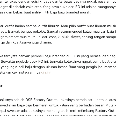
n lengkap dengan edisi khusus dan terbatas. Jadinya nggak pasaran. L
banget di sebelah eskalator. Yang saya suka dari FO ini adalah ruangann
eluasa dan bebas buat milih-milih baju baju branded murah.
ari outfit harian sampai outfit liburan. Mau pilih outfit buat liburan mu
 ada. Banyak banget pokok’e. Sangat recommended kalau mau cari baju b
gara empat musim. Mulai dari coat, kupluk, slayer, sarung tangan samp
arga dan kualitasnya juga dijamin.
 ternyata banyak pembeli baju branded di FO ini yang berasal dari nega
 Sewaktu ngubek-ubek FO ini, ternyata koleksinya nggak cuma buat ora
 yang ingin beli baju dengan ukuran besar. Buat yang pengin jadi membe
 Silakan cek instagramnya
di sini.
et
anjutnya adalah DSE Factory Outlet. Lokasinya berada satu lantai di atas
enyediakan baju-baju bermerek untuk kalian yang berbadan besar. Mulai dar
mpai sweater ada. Lokasinya memang lebih kecil ketimbang Factory Outle