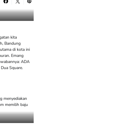
gatan kita
ah, Bandung
utama di kota ini
liburan. Emang
 Jawabannya: ADA
 Dua Square.
ang menyediakan
am memilih baju