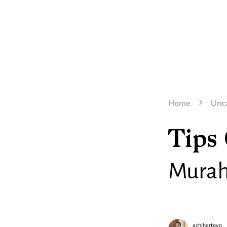
Home
Unc
Tips
Murah
achihartoyo