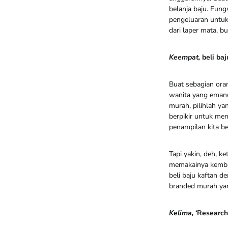
belanja baju. Fun
pengeluaran untuk 
dari laper mata, 
Keempat,
beli baj
Buat sebagian ora
wanita yang emang 
murah, pilihlah ya
berpikir untuk mem
penampilan kita be
Tapi yakin, deh, k
memakainya kembali
beli baju kaftan de
branded murah yang
Kelima,
‘Research