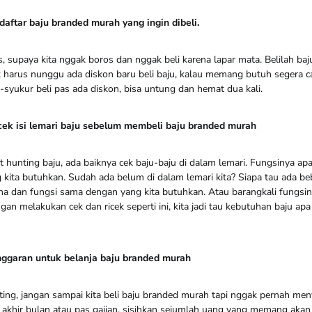
daftar baju branded murah yang ingin dibeli.
, supaya kita nggak boros dan nggak beli karena lapar mata. Belilah baj
 harus nunggu ada diskon baru beli baju, kalau memang butuh segera ca
-syukur beli pas ada diskon, bisa untung dan hemat dua kali.
icek isi lemari baju sebelum membeli baju branded murah
hunting baju, ada baiknya cek baju-baju di dalam lemari. Fungsinya apa
g kita butuhkan. Sudah ada belum di dalam lemari kita? Siapa tau ada be
na dan fungsi sama dengan yang kita butuhkan. Atau barangkali fungsin
gan melakukan cek dan ricek seperti ini, kita jadi tau kebutuhan baju apa
anggaran untuk belanja baju branded murah
nting, jangan sampai kita beli baju branded murah tapi nggak pernah me
 akhir bulan atau pas gajian, sisihkan sejumlah uang yang memang aka