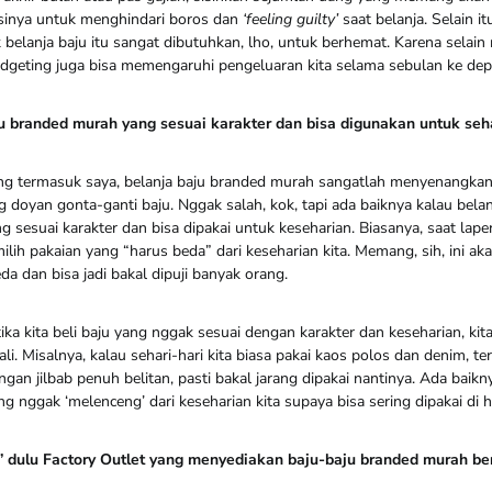
gsinya untuk menghindari boros dan
‘feeling guilty’
saat belanja. Selain 
belanja baju itu sangat dibutuhkan, lho, untuk berhemat. Karena selain
budgeting juga bisa memengaruhi pengeluaran kita selama sebulan ke dep
u branded murah yang sesuai karakter dan bisa digunakan untuk seha
ng termasuk saya, belanja baju branded murah sangatlah menyenangkan
doyan gonta-ganti baju. Nggak salah, kok, tapi ada baiknya kalau bela
ng sesuai karakter dan bisa dipakai untuk keseharian. Biasanya, saat lape
ilih pakaian yang “harus beda” dari keseharian kita. Memang, sih, ini 
da dan bisa jadi bakal dipuji banyak orang.
etika kita beli baju yang nggak sesuai dengan karakter dan keseharian, ki
. Misalnya, kalau sehari-hari kita biasa pakai kaos polos dan denim, teru
ngan jilbab penuh belitan, pasti bakal jarang dipakai nantinya. Ada baikn
 nggak ‘melenceng’ dari keseharian kita supaya bisa sering dipakai di ha
’ dulu Factory Outlet yang menyediakan baju-baju branded murah be