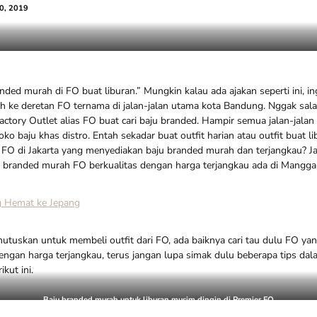
0, 2019
Banyak baju branded murah berkualitas di Mangga Dua Square
anded murah di FO buat liburan.” Mungkin kalau ada ajakan seperti ini, in
 ke deretan FO ternama di jalan-jalan utama kota Bandung. Nggak sal
tory Outlet alias FO buat cari baju branded. Hampir semua jalan-jalan 
oko baju khas distro. Entah sekadar buat outfit harian atau outfit buat 
, FO di Jakarta yang menyediakan baju branded murah dan terjangkau?
 branded murah FO berkualitas dengan harga terjangkau ada di Mangga
g Hemat ke Jepang
tuskan untuk membeli outfit dari FO, ada baiknya cari tau dulu FO y
engan harga terjangkau, terus jangan lupa simak dulu beberapa tips dal
kut ini.
Baju branded murah untuk liburan musim dingin di Premier FO