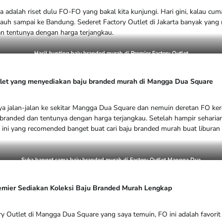
a adalah riset dulu FO-FO yang bakal kita kunjungi. Hari gini, kalau cuma
jauh sampai ke Bandung. Sederet Factory Outlet di Jakarta banyak yang
an tentunya dengan harga terjangkau.
Hasil hunting baju branded murah di Premier Factory Outlet
tlet yang menyediakan baju branded murah di Mangga Dua Square
aya jalan-jalan ke sekitar Mangga Dua Square dan nemuin deretan FO ke
branded dan tentunya dengan harga terjangkau. Setelah hampir seharia
ini yang recomended banget buat cari baju branded murah buat liburan 
Suka banget sama baju branded murah di Factory Outlet Mangga Dua
remier Sediakan Koleksi Baju Branded Murah Lengkap
ry Outlet di Mangga Dua Square yang saya temuin, FO ini adalah favorit 