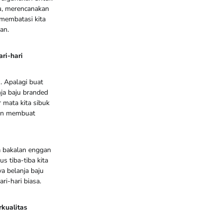
itu, merencanakan
 membatasi kita
an.
ri-hari
. Apalagi buat
nja baju branded
r mata kita sibuk
akan membuat
ta bakalan enggan
s tiba-tiba kita
ya belanja baju
ri-hari biasa.
rkualitas