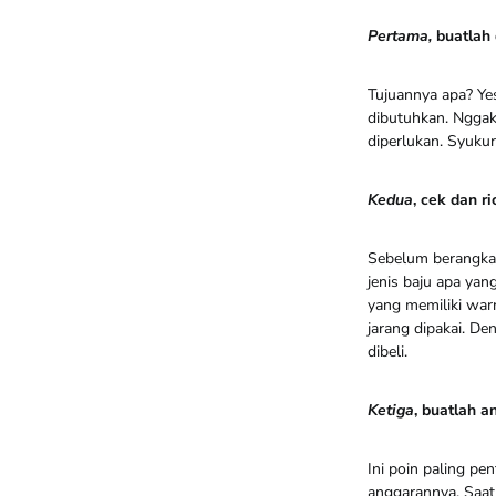
Pertama,
buatlah 
Tujuannya apa? Yes
dibutuhkan. Nggak
diperlukan. Syukur
Kedua
, cek dan r
Sebelum berangkat 
jenis baju apa yan
yang memiliki war
jarang dipakai. Den
dibeli.
Ketiga
, buatlah 
Ini poin paling pe
anggarannya. Saat