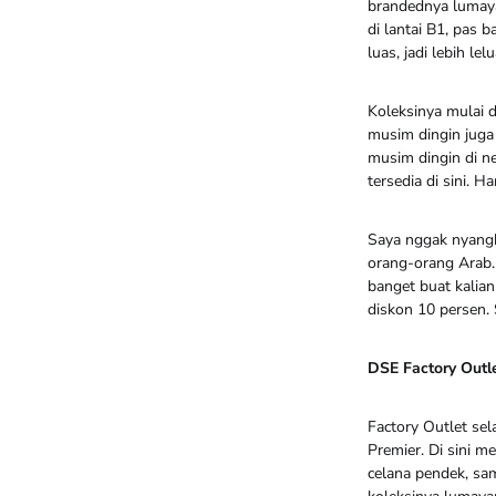
brandednya lumaya
di lantai B1, pas 
luas, jadi lebih l
Koleksinya mulai d
musim dingin juga
musim dingin di ne
tersedia di sini. H
Saya nggak nyangka
orang-orang Arab.
banget buat kalian
diskon 10 persen.
DSE Factory Outl
Factory Outlet sel
Premier. Di sini m
celana pendek, sa