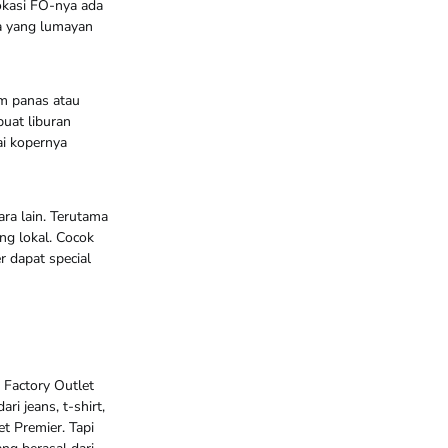
okasi FO-nya ada
ya yang lumayan
sim panas atau
uat liburan
ai kopernya
ra lain. Terutama
ng lokal. Cocok
r dapat special
 Factory Outlet
i jeans, t-shirt,
t Premier. Tapi