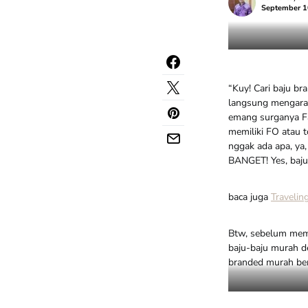
September 1
“Kuy! Cari baju br
langsung mengarah
emang surganya Fac
memiliki FO atau t
nggak ada apa, ya
BANGET! Yes, baju
baca juga
Travelin
Btw, sebelum memu
baju-baju murah d
branded murah beri