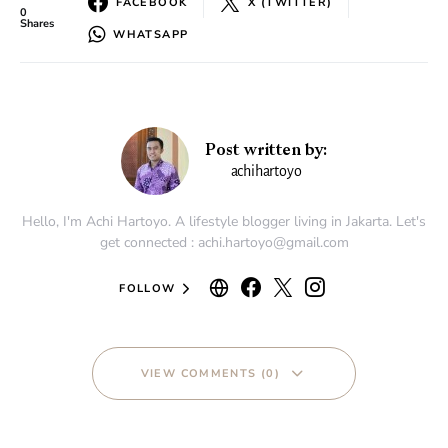
FACEBOOK
X (TWITTER)
0
Shares
WHATSAPP
Post written by:
achihartoyo
Hello, I'm Achi Hartoyo. A lifestyle blogger living in Jakarta. Let's
get connected : achi.hartoyo@gmail.com
FOLLOW
VIEW COMMENTS (0)