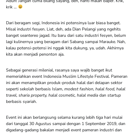
Aduh! Jangan cuma bilang sayang, deh, nanti malah baper. Krik,
krik …
Dari beragam segi, Indonesia ini potensinya luar biasa banget.
Misal industri fesyen. Liat, deh, ada Dian Pelangi yang ngehits
banget seantereo jagad. Itu baru dari satu industri fesyen, belum
lagi kulinernya yang beragam dari Sabang sampai Marauke. Nah,
kalau potensi-potensi ini nggak kita dukung, ya, udah. Akhirnya
kita akan menjadi penonton aja.
Sebagai generasi milenial, rasanya saya wajib banget ikut
memeriahkan event Indonesia Muslim Lifestyle Festival. Pameran
ini akan menampilkan produk-produk halal dari delapan sektor
seperti sekolah berbasis Islam,
modest fashion, halal food, halal
travel, sharia property, halal cosmetic, halal media
dan
startup
berbasis syariah.
Event ini akan berlangsung selama kurang lebih tiga hari mulai
dari tanggal 30 Agustus sampai dengan 1 September 2019, dan
digadang-gadang bakalan menjadi event pameran industri dan