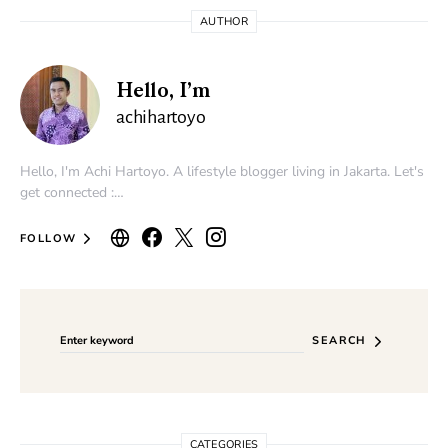
AUTHOR
Hello, I’m
achihartoyo
Hello, I'm Achi Hartoyo. A lifestyle blogger living in Jakarta. Let's
get connected :…
FOLLOW
Search for:
SEARCH
CATEGORIES