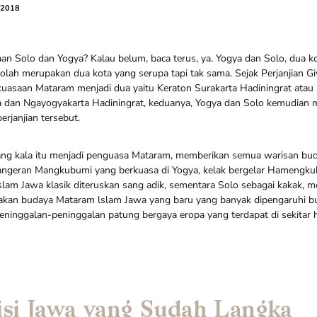
 2018
an Solo dan Yogya? Kalau belum, baca terus, ya. Yogya dan Solo, dua k
olah merupakan dua kota yang serupa tapi tak sama. Sejak Perjanjian Gi
asaan Mataram menjadi dua yaitu Keraton Surakarta Hadiningrat atau 
ta dan Ngayogyakarta Hadiningrat, keduanya, Yogya dan Solo kemudian
erjanjian tersebut.
ang kala itu menjadi penguasa Mataram, memberikan semua warisan bu
Pangeran Mangkubumi yang berkuasa di Yogya, kelak bergelar Hamengk
lam Jawa klasik diteruskan sang adik, sementara Solo sebagai kakak, 
kan budaya Mataram lslam Jawa yang baru yang banyak dipengaruhi bu
 peninggalan-peninggalan patung bergaya eropa yang terdapat di sekitar
isi Jawa yang Sudah Langka