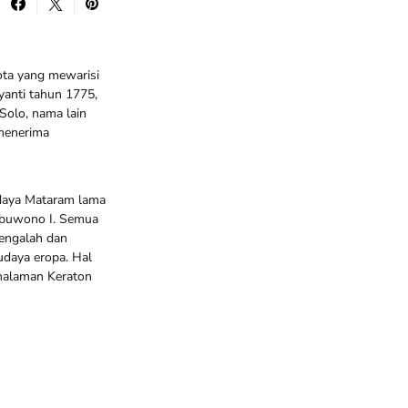
ota yang mewarisi
yanti tahun 1775,
Solo, nama lain
 menerima
daya Mataram lama
ubuwono I. Semua
mengalah dan
daya eropa. Hal
 halaman Keraton