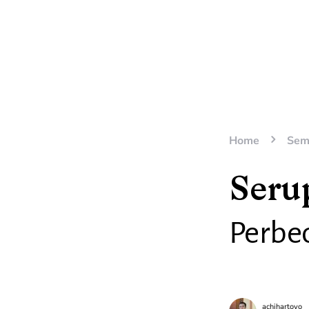
Home
Sem
Serup
Perbe
achihartoyo