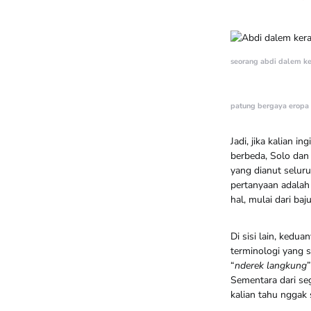
seorang abdi dalem ke
patung bergaya eropa 
Jadi, jika kalian 
berbeda, Solo da
yang dianut selur
pertanyaan adalah 
hal, mulai dari ba
Di sisi lain, kedu
terminologi yang 
“
nderek langkung
Sementara dari se
kalian tahu nggak