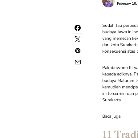
February 10,
Sudah tau perbeda
budaya Jawa ini se
yang memecah keku
dari kota Surakar
konsekuensi atas p
Pakubuwono lll y
kepada adiknya, 
budaya Mataram ls
kemudian mencipta
ini tercermin dari
Surakarta.
Baca juga:
11 Trad