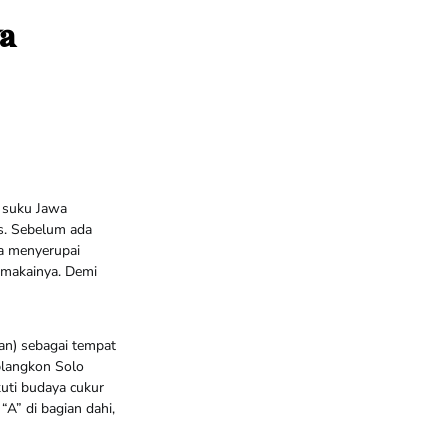
a
 suku Jawa
s. Sebelum ada
a menyerupai
emakainya. Demi
an) sebagai tempat
blangkon Solo
uti budaya cukur
“A” di bagian dahi,