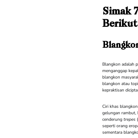
Simak 7
Berikut
Blangko
Blangkon adalah p
menganggap kepala
blangkon masyarak
blangkon atau top
kepraktisan dicipt
Ciri khas blangko
gelungan rambut, 
cenderung
trepes
(
seperti orang erop
sementara blangko