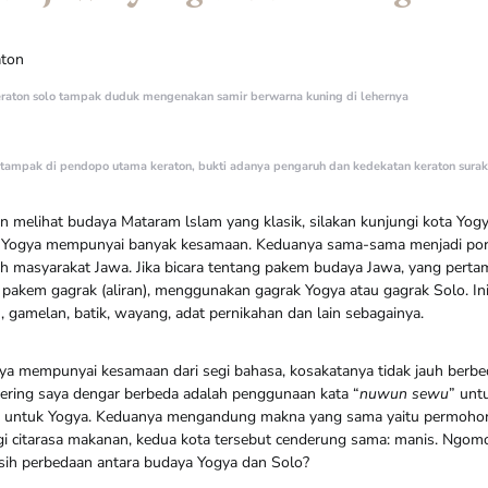
raton solo tampak duduk mengenakan samir berwarna kuning di lehernya
tampak di pendopo utama keraton, bukti adanya pengaruh dan kedekatan keraton surak
ingin melihat budaya Mataram lslam yang klasik, silakan kunjungi kota Yo
n Yogya mempunyai banyak kesamaan. Keduanya sama-sama menjadi po
uh masyarakat Jawa. Jika bicara tentang pakem budaya Jawa, yang pertam
pakem gagrak (aliran), menggunakan gagrak Yogya atau gagrak Solo. Ini
ju, gamelan, batik, wayang, adat pernikahan dan lain sebagainya.
anya mempunyai kesamaan dari segi bahasa, kosakatanya tidak jauh berb
sering saya dengar berbeda adalah penggunaan kata “
nuwun sewu
” unt
” untuk Yogya. Keduanya mengandung makna yang sama yaitu permohon
gi citarasa makanan, kedua kota tersebut cenderung sama: manis. Ng
 sih perbedaan antara budaya Yogya dan Solo?