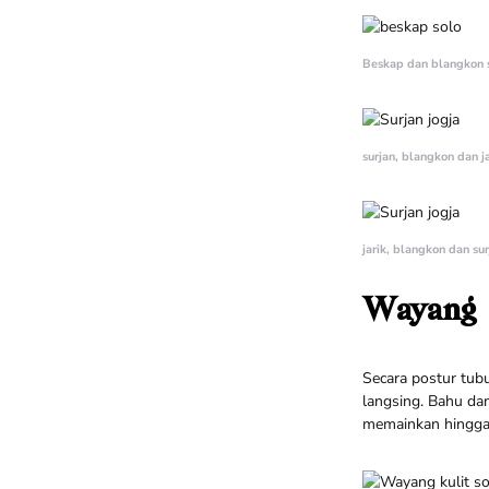
Beskap dan blangkon 
surjan, blangkon dan ja
jarik, blangkon dan sur
Wayang
Secara postur tub
langsing. Bahu da
memainkan hingga 