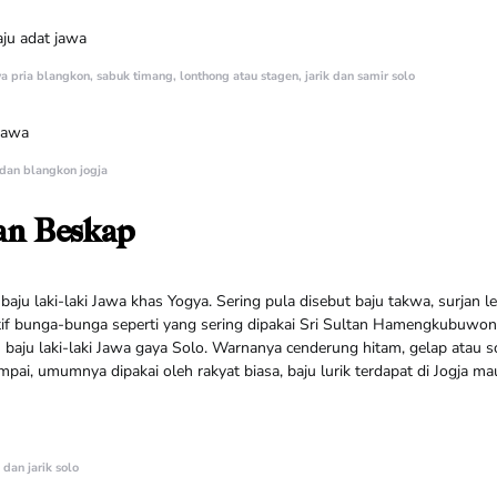
 pria blangkon, sabuk timang, lonthong atau stagen, jarik dan samir solo
 dan blangkon jogja
an Beskap
aju laki-laki Jawa khas Yogya. Sering pula disebut baju takwa, surjan l
f bunga-bunga seperti yang sering dipakai Sri Sultan Hamengkubuwon
aju laki-laki Jawa gaya Solo. Warnanya cenderung hitam, gelap atau sol
umpai, umumnya dipakai oleh rakyat biasa, baju lurik terdapat di Jogja m
dan jarik solo