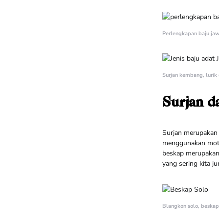
Perlengkapan baju jawa
Surjan kembang, lurik
Surjan d
Surjan merupakan b
menggunakan moti
beskap merupakan b
yang sering kita j
Blangkon solo, beskap 