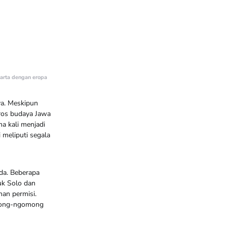
arta dengan eropa
gya. Meskipun
ros budaya Jawa
a kali menjadi
 meliputi segala
eda. Beberapa
uk Solo dan
an permisi.
omong-ngomong