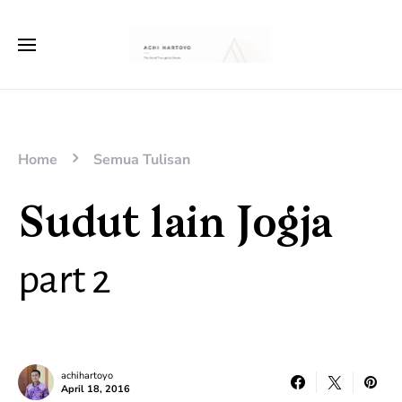
Home
Semua Tulisan
Sudut lain Jogja
part 2
achihartoyo
April 18, 2016