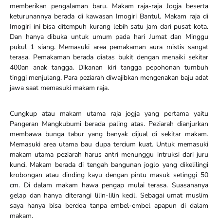
memberikan pengalaman baru. Makam raja-raja Jogja beserta
keturunannya berada di kawasan Imogiri Bantul. Makam raja di
Imogiri ini bisa ditempuh kurang lebih satu jam dari pusat kota.
Dan hanya dibuka untuk umum pada hari Jumat dan Minggu
pukul 1 siang. Memasuki area pemakaman aura mistis sangat
terasa. Pemakaman berada diatas bukit dengan menaiki sekitar
400an anak tangga. Dikanan kiri tangga pepohonan tumbuh
tinggi menjulang. Para peziarah diwajibkan mengenakan baju adat
jawa saat memasuki makam raja.
Cungkup atau makam utama raja jogja yang pertama yaitu
Pangeran Mangkubumi berada paling atas. Peziarah dianjurkan
membawa bunga tabur yang banyak dijual di sekitar makam.
Memasuki area utama bau dupa tercium kuat. Untuk memasuki
makam utama peziarah harus antri menunggu intruksi dari juru
kunci. Makam berada di tengah bangunan joglo yang dikelilingi
krobongan atau dinding kayu dengan pintu masuk setinggi 50
cm. Di dalam makam hawa pengap mulai terasa. Suasananya
gelap dan hanya diterangi lilin-lilin kecil. Sebagai umat muslim
saya hanya bisa berdoa tanpa embel-embel apapun di dalam
makam.