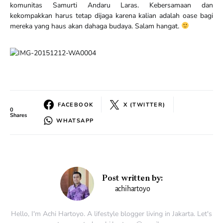
komunitas Samurti Andaru Laras. Kebersamaan dan
kekompakkan harus tetap dijaga karena kalian adalah oase bagi
mereka yang haus akan dahaga budaya. Salam hangat.
FACEBOOK
X (TWITTER)
0
Shares
WHATSAPP
Post written by:
achihartoyo
Hello, I'm Achi Hartoyo. A lifestyle blogger living in Jakarta. Let's