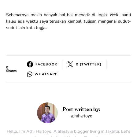
Sebenarnya masih banyak hal-hal menarik di Jogja.
Well
, nanti
kalau ada waktu saya teruskan kembali tulisan mengenai sudut-
sudut lain kota Jogja..
FACEBOOK
X (TWITTER)
0
Shares
WHATSAPP
Post written by:
achihartoyo
Hello, I'm Achi Hartoyo. A lifestyle blogger living in Jakarta. Let's