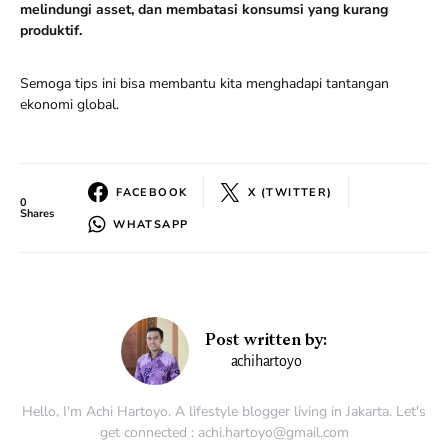
melindungi asset, dan membatasi konsumsi yang kurang
produktif.
Semoga tips ini bisa membantu kita menghadapi tantangan
ekonomi global.
FACEBOOK
X (TWITTER)
0
Shares
WHATSAPP
Post written by:
achihartoyo
Hello, I'm Achi Hartoyo. A lifestyle blogger living in Jakarta. Let's
get connected : achi.hartoyo@gmail.com