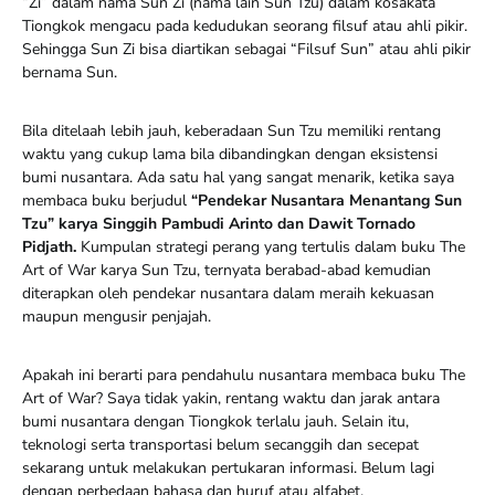
“Zi” dalam nama Sun Zi (nama lain Sun Tzu) dalam kosakata
Tiongkok mengacu pada kedudukan seorang filsuf atau ahli pikir.
Sehingga Sun Zi bisa diartikan sebagai “Filsuf Sun” atau ahli pikir
bernama Sun.
Bila ditelaah lebih jauh, keberadaan Sun Tzu memiliki rentang
waktu yang cukup lama bila dibandingkan dengan eksistensi
bumi nusantara. Ada satu hal yang sangat menarik, ketika saya
membaca buku berjudul
“Pendekar Nusantara Menantang Sun
Tzu” karya Singgih Pambudi Arinto dan Dawit Tornado
Pidjath.
Kumpulan strategi perang yang tertulis dalam buku The
Art of War karya Sun Tzu, ternyata berabad-abad kemudian
diterapkan oleh pendekar nusantara dalam meraih kekuasan
maupun mengusir penjajah.
Apakah ini berarti para pendahulu nusantara membaca buku The
Art of War? Saya tidak yakin, rentang waktu dan jarak antara
bumi nusantara dengan Tiongkok terlalu jauh. Selain itu,
teknologi serta transportasi belum secanggih dan secepat
sekarang untuk melakukan pertukaran informasi. Belum lagi
dengan perbedaan bahasa dan huruf atau alfabet.