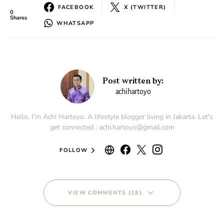
FACEBOOK
X (TWITTER)
0
Shares
WHATSAPP
Post written by:
achihartoyo
Hello, I'm Achi Hartoyo. A lifestyle blogger living in Jakarta. Let's
get connected : achi.hartoyo@gmail.com
FOLLOW
VIEW COMMENTS (18)