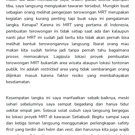
tiba, saya langsung mengiyakan tawaran tersebut. Mungkin buat
sebagian orang melihat pengerjaan terowongan MRT merupakan
kegiatan yang kurang penting tapi buat saya ini pengalaman
langka. Kenapa? Karena ini MRT yang pertama di Indonesia,
pembuatan terowongan ini tidak setiap saat ada dan kalaupun
nanti jalur MRT ini sudah jadi tentu kita tidak akan pernah bisa
melihat bentuk terowongannya langsung. Ibarat orang mau
makan kita sudah terima jadi tanpa pernah tahu bagaimana
proses memasaknya. Lagipula lokasi proyek pembuatan
terowongan MRT bukanlah area wisata ataupun lokasi tontonan
publik. Ini adalah
restricted area
yang tidak sembarangan orang
diijinkan masuk karena faktor resiko yang membahayakan
keselamatan.
Kesempatan langka ini saya manfaatkan sebaik-baiknya, meski
sehari sebelumnya saya sempat begadang dan hanya tidur
sekitar empat jam. Selesai solat subuh saya langsung bergegas
ke lokasi proyek MRT di kawasan Setiabudi. Begitu sampai saya
dan ketiga teman langsung menggunakan perlengkapan
safety
first
yang terdiri dari helm dan
vest
, dan harusnya kita juga wajib