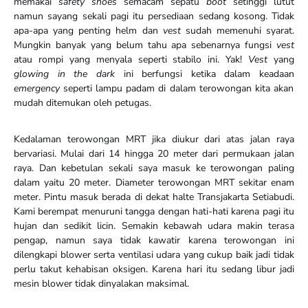
memakai
safety shoes
semacam sepatu
boot
setinggi lutut
namun sayang sekali pagi itu persediaan sedang kosong. Tidak
apa-apa yang penting helm dan
vest
sudah memenuhi syarat.
Mungkin banyak yang belum tahu apa sebenarnya fungsi
vest
atau rompi yang menyala seperti stabilo ini. Yak!
Vest
yang
glowing in the dark
ini berfungsi ketika dalam keadaan
emergency
seperti lampu padam di dalam terowongan kita akan
mudah ditemukan oleh petugas.
Kedalaman terowongan MRT jika diukur dari atas jalan raya
bervariasi. Mulai dari 14 hingga 20 meter dari permukaan jalan
raya. Dan kebetulan sekali saya masuk ke terowongan paling
dalam yaitu 20 meter. Diameter terowongan MRT sekitar enam
meter. Pintu masuk berada di dekat halte Transjakarta Setiabudi.
Kami berempat menuruni tangga dengan hati-hati karena pagi itu
hujan dan sedikit licin. Semakin kebawah udara makin terasa
pengap, namun saya tidak kawatir karena terowongan ini
dilengkapi blower serta ventilasi udara yang cukup baik jadi tidak
perlu takut kehabisan oksigen. Karena hari itu sedang libur jadi
mesin blower tidak dinyalakan maksimal.