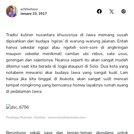
achihartoyo
January 23, 2017
Tradisi kuliner nusantara khususnya di Jawa memang susah
dipisahkan dari budaya
‘ngiras’
di warung-warung jalanan. Entah
hanya sekedar ngopi atau ngeteh sore-sore di angkringan
maupun sekedar menikmati camilan ubi rebus, sate usus,
gorengan dan sejenisnya. Nuansa seperti itu akan sangat mudah
ditemui saat kita berada di Jogja ataupun di Solo. Dua kota yang
notabene mewarisi akar budaya Jawa yang sangat kuat. Lain
halnya jika kita tinggal di ibukota, akan sangat sulit mencari
tempat nongkrong yang bernuansa
homey
layaknya rumah eyang
di pedalaman Jawa.
Pendopo Rumsar. Sumber www.rumahsarwono.com
Beruntung sekali saya dan teman-teman diundang untuk