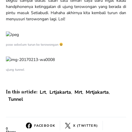
begitu sampai diatas salah satu teman saya baru ingat kalau
handphonenya ketinggalan di ujung terowongan yang berada di
pintu masuk Setiabudi. Hahaha akhirnya kita kembali turun dan
menyusuri terowongan lagi. Lol!
pose sebelum turun ke terowongan
ujung tunnel
Lrt
,
Lrtjakarta
,
Mrt
,
Mrtjakarta
,
In this article:
Tunnel
FACEBOOK
X (TWITTER)
0
Shares