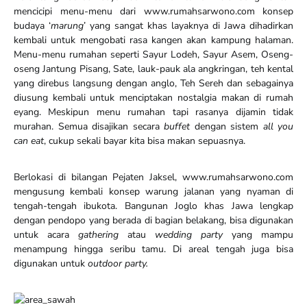
mencicipi menu-menu dari www.rumahsarwono.com konsep
budaya ‘
marung
’ yang sangat khas layaknya di Jawa dihadirkan
kembali untuk mengobati rasa kangen akan kampung halaman.
Menu-menu rumahan seperti Sayur Lodeh, Sayur Asem, Oseng-
oseng Jantung Pisang, Sate, lauk-pauk ala angkringan, teh kental
yang direbus langsung dengan anglo, Teh Sereh dan sebagainya
diusung kembali untuk menciptakan nostalgia makan di rumah
eyang. Meskipun menu rumahan tapi rasanya dijamin tidak
murahan. Semua disajikan secara
buffet
dengan sistem
all you
can eat
, cukup sekali bayar kita bisa makan sepuasnya.
Berlokasi di bilangan Pejaten Jaksel, www.rumahsarwono.com
mengusung kembali konsep warung jalanan yang nyaman di
tengah-tengah ibukota. Bangunan Joglo khas Jawa lengkap
dengan pendopo yang berada di bagian belakang, bisa digunakan
untuk acara
gathering
atau
wedding party
yang mampu
menampung hingga seribu tamu. Di areal tengah juga bisa
digunakan untuk
outdoor party.