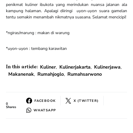
penikmat kuliner ibukota yang merindukan nuansa jalanan ala
kampung halaman. Apalagi diiringi
uyon-uyon
suara gamelan
tentu semakin menambah nikmatnya suasana. Selamat mencicipi!
*ngiras/marung : makan di warung
*uyon-uyon : tembang karawitan
Kuliner
,
Kulinerjakarta
,
Kulinerjawa
,
In this article:
Makanenak
,
Rumahjoglo
,
Rumahsarwono
FACEBOOK
X (TWITTER)
0
Shares
WHATSAPP