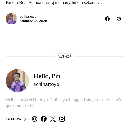
Bukan Buat Semua Orang memang bukan sekadar…
achihartoyo
February 28, 2026
AUTHOR
Hello, I’m
achihartoyo
Hello, I'm Achi Hartoyo. A lifestyle blogger living in Jakarta. Let's
get connected :…
FOLLOW