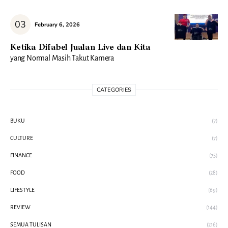
February 6, 2026
Ketika Difabel Jualan Live dan Kita
yang Normal Masih Takut Kamera
CATEGORIES
BUKU
(7)
CULTURE
(7)
FINANCE
(75)
FOOD
(28)
LIFESTYLE
(69)
REVIEW
(144)
SEMUA TULISAN
(216)