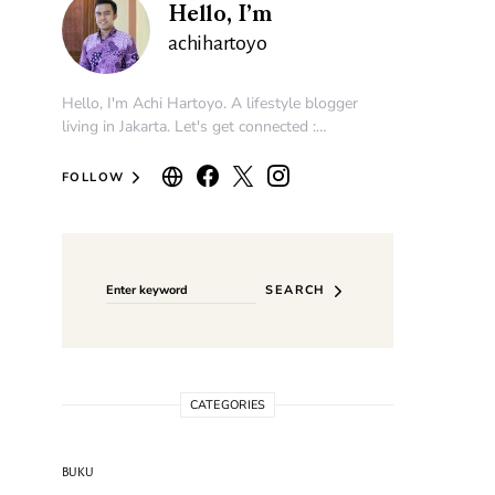
Hello, I’m
achihartoyo
Hello, I'm Achi Hartoyo. A lifestyle blogger
living in Jakarta. Let's get connected :…
FOLLOW
Search for:
SEARCH
CATEGORIES
BUKU