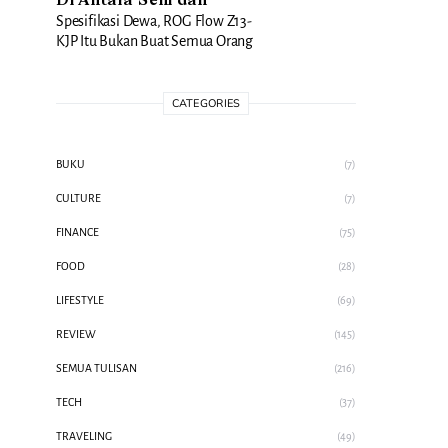
Di Antara Seni dan
Spesifikasi Dewa, ROG Flow Z13-
KJP Itu Bukan Buat Semua Orang
CATEGORIES
BUKU
(7)
CULTURE
(7)
FINANCE
(75)
FOOD
(28)
LIFESTYLE
(69)
REVIEW
(145)
SEMUA TULISAN
(216)
TECH
(37)
TRAVELING
(49)