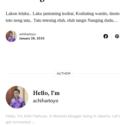
Lakon lelaku.. Laku jantraning kodrat, Kodrating wanito, tinoto
toto neng tatu.. Tatu tetesing eluh, eluh tangis Nanging dudu…
achihartoyo
January 28, 2015
AUTHOR
Hello, I’m
achihartoyo
Hello, I'm Achi Hartoyo. A lifestyle blogger living in Jakarta. Let's
get connected :…