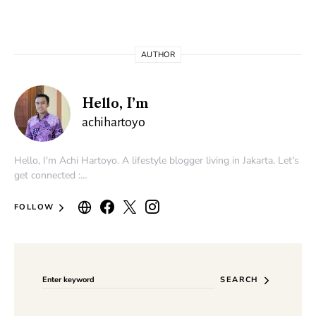
AUTHOR
Hello, I’m
achihartoyo
Hello, I'm Achi Hartoyo. A lifestyle blogger living in Jakarta. Let's
get connected :…
FOLLOW
Search for:
SEARCH