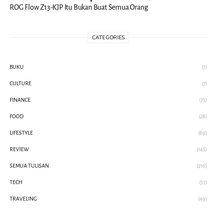
ROG Flow Z13-KJP Itu Bukan Buat Semua Orang
CATEGORIES
BUKU
(7)
CULTURE
(7)
FINANCE
(75)
FOOD
(28)
LIFESTYLE
(69)
REVIEW
(145)
SEMUA TULISAN
(216)
TECH
(37)
TRAVELING
(49)