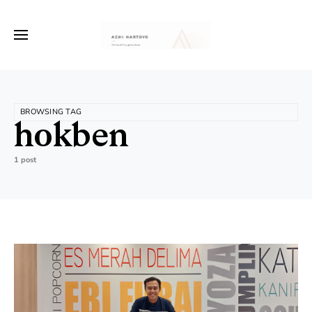
BROWSING TAG
hokben
1 post