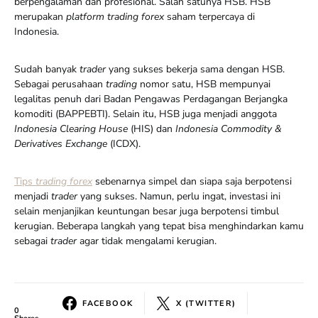
berpengalaman dan profesional. Salah satunya HSB. HSB
merupakan
platform trading forex
saham terpercaya di
Indonesia.
Sudah banyak
trader
yang sukses bekerja sama dengan HSB.
Sebagai perusahaan
trading
nomor satu, HSB mempunyai
legalitas penuh dari Badan Pengawas Perdagangan Berjangka
komoditi (BAPPEBTI). Selain itu, HSB juga menjadi anggota
Indonesia Clearing House
(HIS) dan
Indonesia Commodity &
Derivatives Exchange
(ICDX).
Tips
trading forex
sebenarnya simpel dan siapa saja berpotensi
menjadi
trader
yang sukses. Namun, perlu ingat, investasi ini
selain menjanjikan keuntungan besar juga berpotensi timbul
kerugian. Beberapa langkah yang tepat bisa menghindarkan
kamu
sebagai
trader
agar tidak mengalami kerugian.
FACEBOOK
X (TWITTER)
0