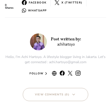
FACEBOOK
X (TWITTER)
0
Shares
WHATSAPP
Post written by:
achihartoyo
Hello, I'm Achi Hartoyo. A lifestyle blogger living in Jakarta. Let's
get connected : achi.hartoyo@gmail.com
FOLLOW
VIEW COMMENTS (0)