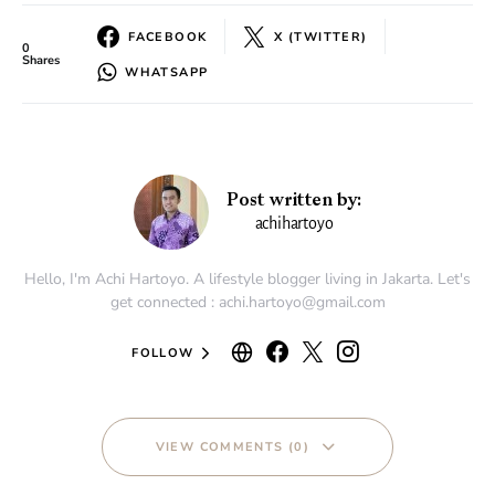
FACEBOOK
X (TWITTER)
0
Shares
WHATSAPP
Post written by:
achihartoyo
Hello, I'm Achi Hartoyo. A lifestyle blogger living in Jakarta. Let's
get connected : achi.hartoyo@gmail.com
FOLLOW
VIEW COMMENTS (0)