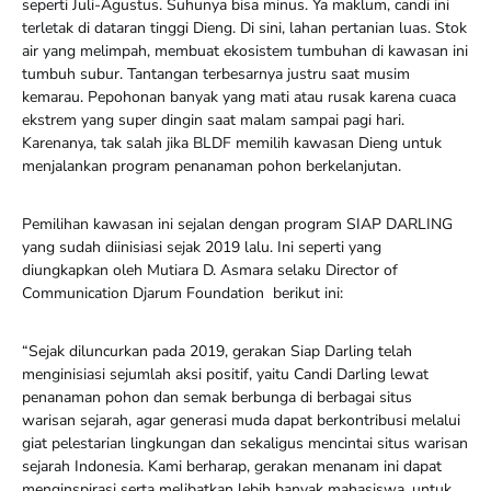
seperti Juli-Agustus. Suhunya bisa minus. Ya maklum, candi ini
terletak di dataran tinggi Dieng. Di sini, lahan pertanian luas. Stok
air yang melimpah, membuat ekosistem tumbuhan di kawasan ini
tumbuh subur. Tantangan terbesarnya justru saat musim
kemarau. Pepohonan banyak yang mati atau rusak karena cuaca
ekstrem yang super dingin saat malam sampai pagi hari.
Karenanya, tak salah jika BLDF memilih kawasan Dieng untuk
menjalankan program penanaman pohon berkelanjutan.
Pemilihan kawasan ini sejalan dengan program SIAP DARLING
yang sudah diinisiasi sejak 2019 lalu. Ini seperti yang
diungkapkan oleh Mutiara D. Asmara selaku Director of
Communication Djarum Foundation berikut ini:
“Sejak diluncurkan pada 2019, gerakan Siap Darling telah
menginisiasi sejumlah aksi positif, yaitu Candi Darling lewat
penanaman pohon dan semak berbunga di berbagai situs
warisan sejarah, agar generasi muda dapat berkontribusi melalui
giat pelestarian lingkungan dan sekaligus mencintai situs warisan
sejarah Indonesia. Kami berharap, gerakan menanam ini dapat
menginspirasi serta melibatkan lebih banyak mahasiswa, untuk