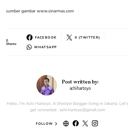
sumber gambar www.sinarmas.com
FACEBOOK
X (TWITTER)
0
Shares
WHATSAPP
Post written by:
achihartoyo
Hello, I'm Achi Hartoyo. A lifestyle blogger living in Jakarta. Let's
get connected : achi.hartoyo@gmail.com
FOLLOW