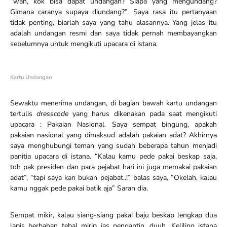
“wah, kok bisa dapat undangan? Siapa yang mengundang?
Gimana caranya supaya diundang?”. Saya rasa itu pertanyaan
tidak penting, biarlah saya yang tahu alasannya. Yang jelas itu
adalah undangan resmi dan saya tidak pernah membayangkan
sebelumnya untuk mengikuti upacara di istana.
Kartu Undangan
Sewaktu menerima undangan, di bagian bawah kartu undangan
tertulis
dresscode
yang harus dikenakan pada saat mengikuti
upacara : Pakaian Nasional. Saya sempat bingung, apakah
pakaian nasional yang dimaksud adalah pakaian adat? Akhirnya
saya menghubungi teman yang sudah beberapa tahun menjadi
panitia upacara di istana. “Kalau kamu pede pakai beskap saja,
toh pak presiden dan para pejabat hari ini juga memakai pakaian
adat”, “tapi saya kan bukan pejabat..!” balas saya, “Okelah, kalau
kamu nggak pede pakai batik aja” Saran dia.
Sempat mikir, kalau siang-siang pakai baju beskap lengkap dua
lapis berbahan tebal mirip jas pengantin, duuh. Keliling istana