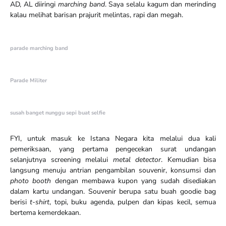
AD, AL diiringi
marching band
. Saya selalu kagum dan merinding
kalau melihat barisan prajurit melintas, rapi dan megah.
parade marching band
Parade Militer
susah banget nunggu sepi buat selfie
FYI, untuk masuk ke Istana Negara kita melalui dua kali
pemeriksaan, yang pertama pengecekan surat undangan
selanjutnya screening melalui
metal detector
. Kemudian bisa
langsung menuju antrian pengambilan souvenir, konsumsi dan
photo booth
dengan membawa kupon yang sudah disediakan
dalam kartu undangan. Souvenir berupa satu buah goodie bag
berisi
t-shirt
, topi, buku agenda, pulpen dan kipas kecil, semua
bertema kemerdekaan.