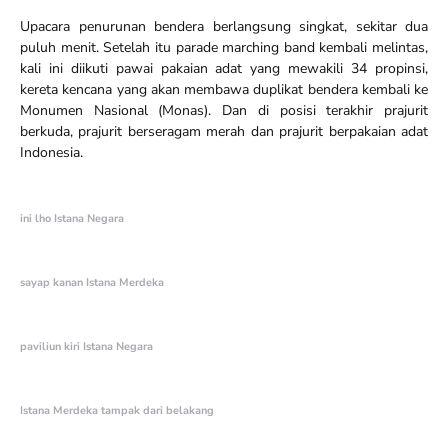
Upacara penurunan bendera berlangsung singkat, sekitar dua
puluh menit. Setelah itu parade marching band kembali melintas,
kali ini diikuti pawai pakaian adat yang mewakili 34 propinsi,
kereta kencana yang akan membawa duplikat bendera kembali ke
Monumen Nasional (Monas). Dan di posisi terakhir prajurit
berkuda, prajurit berseragam merah dan prajurit berpakaian adat
Indonesia.
ini lho Istana Negara
sayap kanan Istana Merdeka
paviliun kiri Istana Negara
Istana Merdeka tampak dari belakang