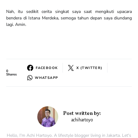
Nah, itu sedikit cerita singkat saya saat mengikuti upacara
bendera di Istana Merdeka, semoga tahun depan saya diundang
lagi. Amin.
FACEBOOK
X (TWITTER)
0
Shares
WHATSAPP
Post written by:
achihartoyo
Hello, I'm Achi Hartoyo. A lifestyle blogger living in Jakarta. Let's