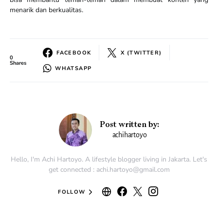
menarik dan berkualitas.
FACEBOOK
X (TWITTER)
0
Shares
WHATSAPP
Post written by:
achihartoyo
Hello, I'm Achi Hartoyo. A lifestyle blogger living in Jakarta. Let's
get connected : achi.hartoyo@gmail.com
FOLLOW