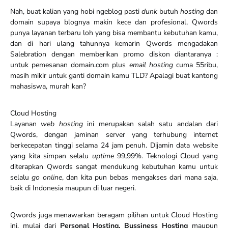
Nah, buat kalian yang hobi ngeblog pasti
dunk
butuh
hosting
dan
domain supaya blognya makin kece dan profesional, Qwords
punya layanan terbaru loh yang bisa membantu kebutuhan kamu,
dan di hari ulang tahunnya kemarin Qwords mengadakan
Salebration dengan memberikan promo diskon diantaranya :
untuk pemesanan domain.com plus
email hosting
cuma 55ribu,
masih mikir untuk ganti domain kamu TLD? Apalagi buat kantong
mahasiswa, murah kan?
Cloud Hosting
Layanan
web hosting
ini merupakan salah satu andalan dari
Qwords, dengan jaminan server yang terhubung internet
berkecepatan tinggi selama 24 jam penuh. Dijamin data website
yang kita simpan selalu
uptime
99,99%. Teknologi Cloud yang
diterapkan Qwords sangat mendukung kebutuhan kamu untuk
selalu
go online
, dan kita pun bebas mengakses dari mana saja,
baik di Indonesia maupun di luar negeri.
Qwords juga menawarkan beragam pilihan untuk Cloud Hosting
ini, mulai dari
Personal Hosting, Bussiness Hosting
maupun