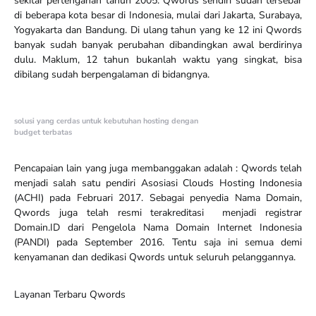
sekitar pertengahan tahun 2005. Qwords sendiri sudah tersebar
di beberapa kota besar di Indonesia, mulai dari Jakarta, Surabaya,
Yogyakarta dan Bandung. Di ulang tahun yang ke 12 ini Qwords
banyak sudah banyak perubahan dibandingkan awal berdirinya
dulu. Maklum, 12 tahun bukanlah waktu yang singkat, bisa
dibilang sudah berpengalaman di bidangnya.
solusi yang cerdas untuk kebutuhan hosting dengan
budget terbatas
Pencapaian lain yang juga membanggakan adalah : Qwords telah
menjadi salah satu pendiri Asosiasi Clouds Hosting Indonesia
(ACHI) pada Februari 2017. Sebagai penyedia Nama Domain,
Qwords juga telah resmi terakreditasi menjadi registrar
Domain.ID dari Pengelola Nama Domain Internet Indonesia
(PANDI) pada September 2016. Tentu saja ini semua demi
kenyamanan dan dedikasi Qwords untuk seluruh pelanggannya.
Layanan Terbaru Qwords