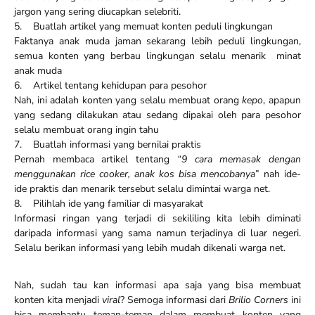
jargon yang sering diucapkan selebriti.
5. Buatlah artikel yang memuat konten peduli lingkungan
Faktanya anak muda jaman sekarang lebih peduli lingkungan,
semua konten yang berbau lingkungan selalu menarik minat
anak muda
6. Artikel tentang kehidupan para pesohor
Nah, ini adalah konten yang selalu membuat orang
kepo
, apapun
yang sedang dilakukan atau sedang dipakai oleh para pesohor
selalu membuat orang ingin tahu
7. Buatlah informasi yang bernilai praktis
Pernah membaca artikel tentang
“9 cara memasak dengan
menggunakan rice cooker, anak kos bisa mencobanya
” nah ide-
ide praktis dan menarik tersebut selalu dimintai warga net.
8. Pilihlah ide yang familiar di masyarakat
Informasi ringan yang terjadi di sekililing kita lebih diminati
daripada informasi yang sama namun terjadinya di luar negeri.
Selalu berikan informasi yang lebih mudah dikenali warga net.
Nah, sudah tau kan informasi apa saja yang bisa membuat
konten kita menjadi
viral
? Semoga informasi dari
Brilio Corners
ini
bisa membantu teman-teman dalam membuat konten yang