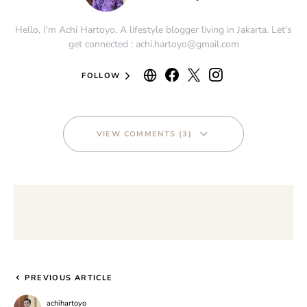
Hello, I'm Achi Hartoyo. A lifestyle blogger living in Jakarta. Let's
get connected : achi.hartoyo@gmail.com
FOLLOW
VIEW COMMENTS (3)
PREVIOUS ARTICLE
achihartoyo