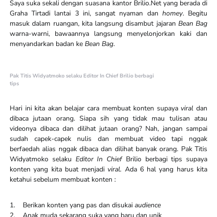
Saya suka sekali dengan suasana kantor Brilio.Net yang berada di
Graha Tirtadi lantai 3 ini, sangat nyaman dan
homey
. Begitu
masuk dalam ruangan, kita langsung disambut jajaran
Bean Bag
warna-warni, bawaannya langsung menyelonjorkan kaki dan
menyandarkan badan ke
Bean Bag
.
Pak Titis Widyatmoko selaku Editor In Chief Brilio berbagi
tips
Hari ini kita akan belajar cara membuat konten supaya
viral
dan
dibaca jutaan orang. Siapa sih yang tidak mau tulisan atau
videonya dibaca dan dilihat jutaan orang? Nah, jangan sampai
sudah capek-capek nulis dan membuat video tapi nggak
berfaedah alias nggak dibaca dan dilihat banyak orang. Pak Titis
Widyatmoko selaku
Editor In Chief
Brilio berbagi tips supaya
konten yang kita buat menjadi
viral.
Ada 6 hal yang harus kita
ketahui sebelum membuat konten :
1. Berikan konten yang pas dan disukai
audience
2. Anak muda sekarang suka yang baru dan unik