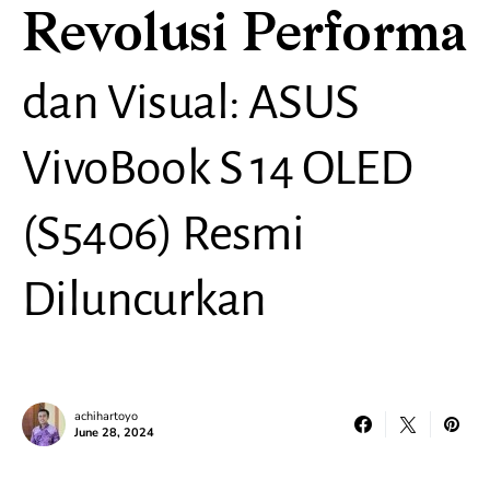
Revolusi Performa
dan Visual: ASUS
VivoBook S 14 OLED
(S5406) Resmi
Diluncurkan
achihartoyo
June 28, 2024