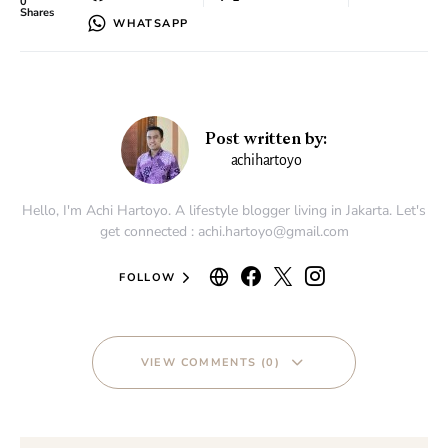
0
Shares
WHATSAPP
Post written by:
achihartoyo
Hello, I'm Achi Hartoyo. A lifestyle blogger living in Jakarta. Let's
get connected : achi.hartoyo@gmail.com
FOLLOW
VIEW COMMENTS (0)