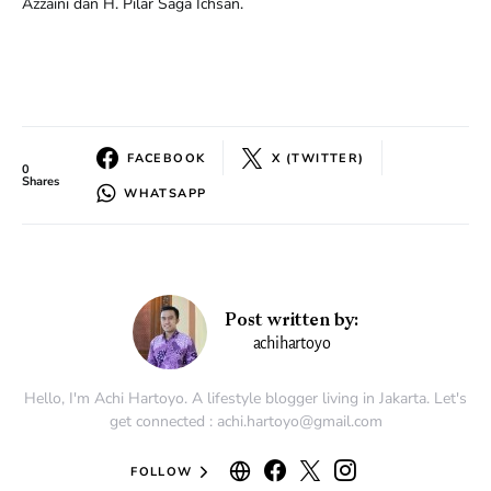
Azzaini dan H. Pilar Saga Ichsan.
FACEBOOK
X (TWITTER)
0
Shares
WHATSAPP
Post written by:
achihartoyo
Hello, I'm Achi Hartoyo. A lifestyle blogger living in Jakarta. Let's
get connected : achi.hartoyo@gmail.com
FOLLOW