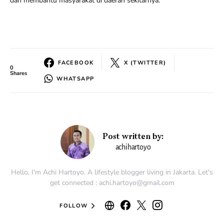
dan membantu masyarakat di daerah sekitarnya.
FACEBOOK
X (TWITTER)
0
Shares
WHATSAPP
Post written by:
achihartoyo
Hello, I'm Achi Hartoyo. A lifestyle blogger living in Jakarta. Let's
get connected : achi.hartoyo@gmail.com
FOLLOW