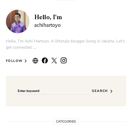
Hello, I’m
achihartoyo
Hello, I'm Achi Hartoyo. A lifestyle blogger living in Jakarta. Let's
get connected :…
FOLLOW
Search for:
SEARCH
CATEGORIES