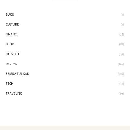
BUKU
(7)
CULTURE
(7)
FINANCE
(75)
FOOD
(28)
LIFESTYLE
(69)
REVIEW
(145)
SEMUA TULISAN
(216)
TECH
(37)
TRAVELING
(49)