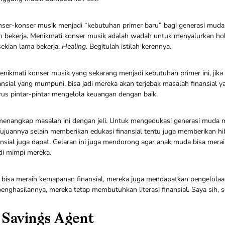
onser-konser musik menjadi “kebutuhan primer baru” bagi generasi mu
 bekerja. Menikmati konser musik adalah wadah untuk menyalurkan hob
sekian lama bekerja.
Healing.
Begitulah istilah kerennya.
enikmati konser musik yang sekarang menjadi kebutuhan primer ini, jika 
nansial yang mumpuni, bisa jadi mereka akan terjebak masalah finansial y
rus pintar-pintar mengelola keuangan dengan baik.
nangkap masalah ini dengan jeli. Untuk mengedukasi generasi muda m
ujuannya selain memberikan edukasi finansial tentu juga memberikan h
ansial juga dapat. Gelaran ini juga mendorong agar anak muda bisa mera
di mimpi mereka.
 bisa meraih kemapanan finansial, mereka juga mendapatkan pengelola
penghasilannya, mereka tetap membutuhkan literasi finansial. Saya sih, s
 Savings Agent