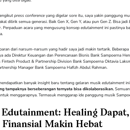
 yang bisa digali.
mengikut
press conference
yang digelar sore itu, saya yakin panggung m
akal dilirik semua generasi. Baik Gen X, Gen Y, atau pun Gen Z. Bisa jadi
dir. Perpaduan acara yang mengusung konsep
edutainment
ini pastinya b
ya.
aran dari narsum-narsum yang hadir saya jadi makin tertarik. Beberapa
anya ada Direktur Keuangan dan Perencanaan Bisnis Bank Sampoerna Hen
 Fintech Product & Partnership Division Bank Sampoerna Oktavia Laks
Partnership Manager Bank Sampoerna Hafizh Abdul Rahman.
mendapatkan banyak insight baru tentang gelaran musik
edutainment
ini
ng tampaknya berseberangan ternyata bisa dikolaborasikan.
Semuany
n untuk menggarapnya. Termasuk menggarap ide panggung musik Sampoer
Edutainment: Healing Dapat,
i Finansial Makin Hebat