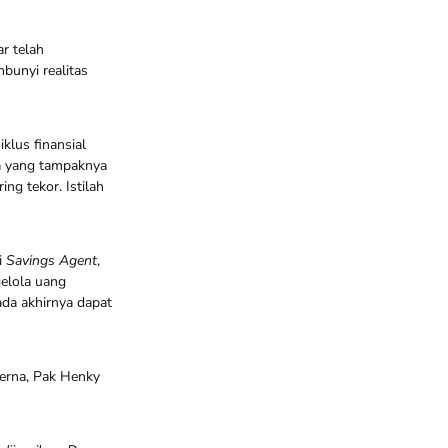
r telah
bunyi realitas
klus finansial
a yang tampaknya
ing tekor. Istilah
i
Savings Agent
,
elola uang
ada akhirnya dapat
oerna, Pak Henky