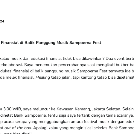
024
 Finansial di Balik Panggung Musik Sampoerna Fest
kalau musik dan edukasi finansial tidak bisa dikawinkan? Dua event ber
rkolaborasi. Saya menemukan pencerahannya saat mengikuti bukber bar
ukasi finansial di balik panggung musik Sampoerna Fest ternyata ide br
a melek finansial.
Healing
tetap jalan, tapi kantong tetap bisa diselama
jam 3.00 WIB, saya meluncur ke Kawasan Kemang, Jakarta Selatan. Selai
dihelat Bank Sampoerna, tentu saja saya tertarik dengan tema acaranya.
acara serupa yang menggabungkan antara festival musik dengan edukas
at
out of the box.
Apalagi kalau yang menginisiasi sekelas Bank Sampoe