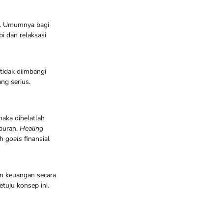
da. Umumnya bagi
i dan relaksasi
tidak diimbangi
ang serius.
aka dihelatlah
iburan.
Healing
ih
goals
finansial
an keuangan secara
etuju konsep ini.