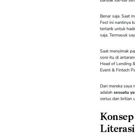
banyak ide-ide seru
Benar saja. Saat 
Fest ini nantinya b
tertarik untuk ha
saja. Termasuk sa
Saat menyimak pap
sore itu di antar
Head of Lending &
Event & Fintech 
Dari mereka saya 
adalah
sesuatu ya
serius dan brilia
Konsep 
Literas