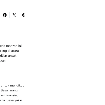
beda mahzab ini
eng di acara
ilian untuk
tkan.
n untuk mengikuti
 Saya jarang
i finansial.
rna. Saya yakin