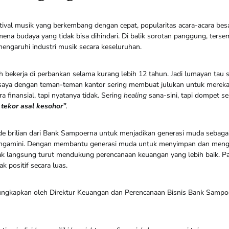
tival musik yang berkembang dengan cepat, popularitas acara-acara besa
na budaya yang tidak bisa dihindari. Di balik sorotan panggung, tersem
mengaruhi industri musik secara keseluruhan.
h bekerja di perbankan selama kurang lebih 12 tahun. Jadi lumayan tau si
 saya dengan teman-teman kantor sering membuat julukan untuk merek
ra finansial, tapi nyatanya tidak. Sering
healing
sana-sini, tapi dompet ser
 tekor asal kesohor”
.
de brilian dari Bank Sampoerna untuk menjadikan generasi muda sebaga
ngamini. Dengan membantu generasi muda untuk menyimpan dan meng
dak langsung turut mendukung perencanaan keuangan yang lebih baik. P
 positif secara luas.
diungkapkan oleh Direktur Keuangan dan Perencanaan Bisnis Bank Samp