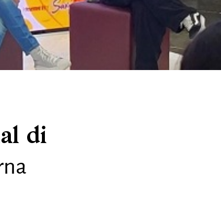
al di
rna