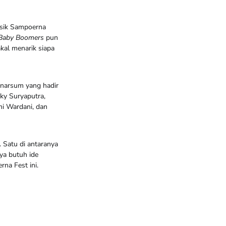
usik Sampoerna
Baby Boomers
pun
akal menarik siapa
 narsum yang hadir
ky Suryaputra,
mi Wardani, dan
. Satu di antaranya
a butuh ide
na Fest ini.