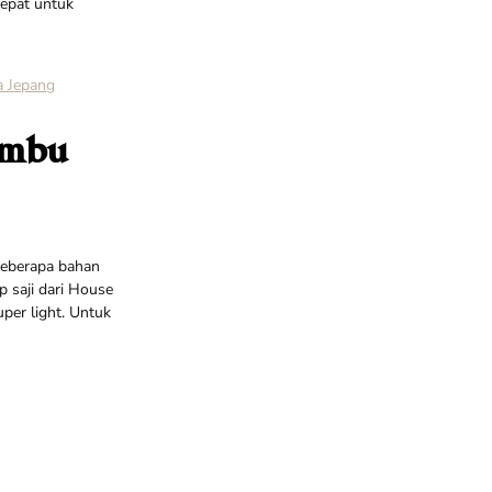
cepat untuk
a Jepang
umbu
beberapa bahan
 saji dari House
per light. Untuk