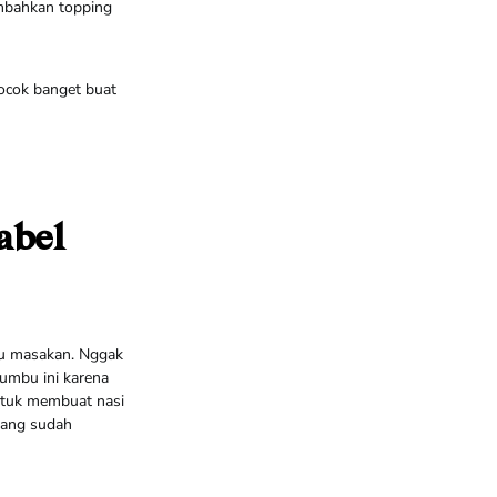
ambahkan topping
Cocok banget buat
abel
bu masakan. Nggak
umbu ini karena
untuk membuat nasi
epang sudah