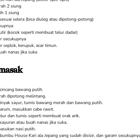
ah 2 siung
h 1 siung
sesuai selera (bisa diuleg atau dipotong-potong)
kupnya
utir (kocok seperti membuat telur dadar)
ur secukupnya
r ceplok, kerupuk, acar timun.
uah nanas jika suka
masak
cincang bawang putih.
ah dipotong melintang.
nyak sayur, tumis bawang merah dan bawang putih.
harum, masukkan cabe rawit.
lur dan tumis seperti membuat orak arik.
ayuran atau buah nanas jika suka.
sukan nasi putih.
umbu House Kari ala Jepang yang sudah disisir, dan garam secukupnya