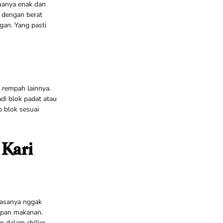
duanya enak dan
, dengan berat
ngan. Yang pasti
 rempah lainnya.
di blok padat atau
p blok sesuai
Kari
rasanya nggak
mpan makanan.
 dalam chiller.