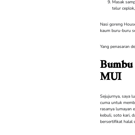
Masak sampa
telur ceplok
Nasi goreng House 
kaum buru-buru se
Yang penasaran den
Bumbu K
MUI
Sejujurnya, saya
cuma untuk membua
rasanya lumayan e
kebuli, soto kari
bersertifikat halal 