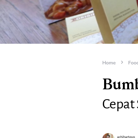
Home
Foo
Bumb
Cepat
achihartoyo