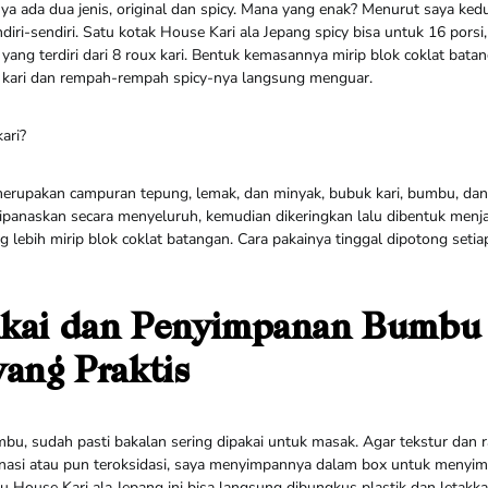
ya ada dua jenis, original dan spicy. Mana yang enak? Menurut saya ke
ndiri-sendiri. Satu kotak House Kari ala Jepang spicy bisa untuk 16 porsi
i yang terdiri dari 8 roux kari. Bentuk kemasannya mirip blok coklat bata
 kari dan rempah-rempah spicy-nya langsung menguar.
kari?
 merupakan campuran tepung, lemak, dan minyak, bubuk kari, bumbu, dan
ipanaskan secara menyeluruh, kemudian dikeringkan lalu dibentuk menja
ng lebih mirip blok coklat batangan. Cara pakainya tinggal dipotong setia
akai dan Penyimpanan Bumbu 
yang Praktis
u, sudah pasti bakalan sering dipakai untuk masak. Agar tekstur dan 
nasi atau pun teroksidasi, saya menyimpannya dalam box untuk menyi
House Kari ala Jepang ini bisa langsung dibungkus plastik dan letakkan