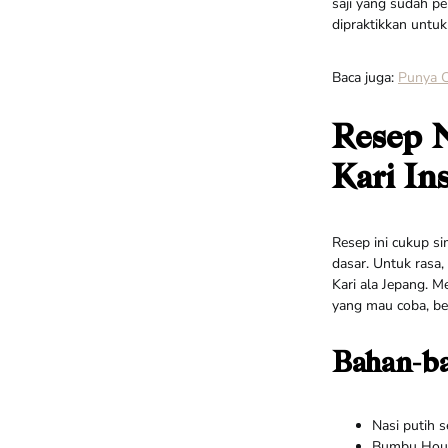
saji yang sudah pe
dipraktikkan untu
Baca juga:
Punya C
Resep 
Kari In
Resep ini cukup s
dasar. Untuk rasa
Kari ala Jepang. M
yang mau coba, ber
Bahan-b
Nasi putih s
Bumbu House 