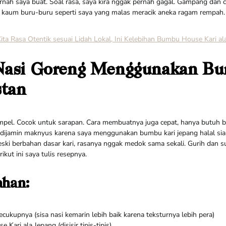
rnah saya buat. Soal rasa, saya kira nggak pernah gagal. Gampang dan 
k kaum buru-buru seperti saya yang malas meracik aneka ragam rempah.
ita Rasa Otentik sesuai Lidah Lokal, Ini Kelebihan Bumbu House Kari al
Nasi Goreng Menggunakan B
stan
impel. Cocok untuk sarapan. Cara membuatnya juga cepat, hanya butuh 
, dijamin maknyus karena saya menggunakan bumbu kari jepang halal siap
eski berbahan dasar kari, rasanya nggak medok sama sekali. Gurih dan su
ikut ini saya tulis resepnya.
ahan:
ecukupnya (sisa nasi kemarin lebih baik karena teksturnya lebih pera)
Kari ala Jepang (disisir tipis-tipis)