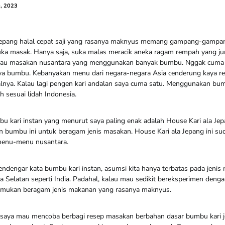
, 2023
jepang halal cepat saji yang rasanya maknyus memang gampang-gampa
ka masak. Hanya saja, suka malas meracik aneka ragam rempah yang ju
 kalau masakan nusantara yang menggunakan banyak bumbu. Nggak cum
ya bumbu. Kebanyakan menu dari negara-negara Asia cenderung kaya 
alnya. Kalau lagi pengen kari andalan saya cuma satu. Menggunakan bum
 sesuai lidah Indonesia.
u kari instan yang menurut saya paling enak adalah House Kari ala Je
bumbu ini untuk beragam jenis masakan. House Kari ala Jepang ini sud
menu-menu nusantara.
dengar kata bumbu kari instan, asumsi kita hanya terbatas pada jenis 
 Selatan seperti India. Padahal, kalau mau sedikit bereksperimen deng
enemukan beragam jenis makanan yang rasanya maknyus.
ni, saya mau mencoba berbagi resep masakan berbahan dasar bumbu kari j