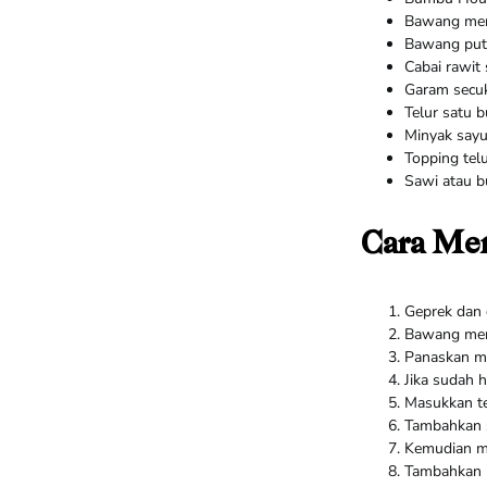
Bawang mer
Bawang puti
Cabai rawit 
Garam secu
Telur satu b
Minyak say
Topping telu
Sawi atau b
Cara Me
Geprek dan 
Bawang mer
Panaskan mi
Jika sudah 
Masukkan te
Tambahkan s
Kemudian ma
Tambahkan b