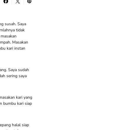
ng susah. Saya
mlahnya tidak
a masakan
rempah. Masakan
bu kari instan
pang. Saya sudah
ah sering saya
masakan kari yang
an bumbu kari siap
epang halal siap