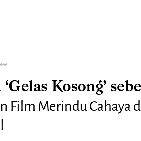
iew
 ‘Gelas Kosong’ seb
n Film Merindu Cahaya 
l