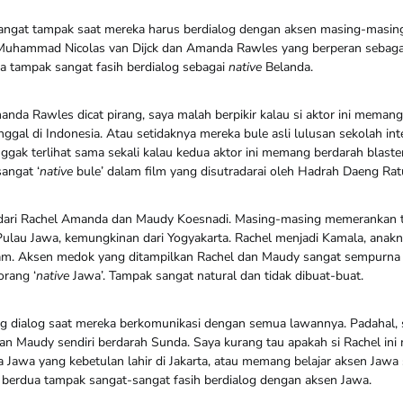
sangat tampak saat mereka harus berdialog dengan aksen masing-masin
Muhammad Nicolas van Dijck dan Amanda Rawles yang berperan sebagai 
a tampak sangat fasih berdialog sebagai
native
Belanda.
nda Rawles dicat pirang, saya malah berpikir kalau si aktor ini memang
ggal di Indonesia. Atau setidaknya mereka bule asli lulusan sekolah int
nggak terlihat sama sekali kalau kedua aktor ini memang berdarah blast
angat ‘
native
bule’ dalam film yang disutradarai oleh Hadrah Daeng Ratu
 dari Rachel Amanda dan Maudy Koesnadi. Masing-masing memerankan 
 Pulau Jawa, kemungkinan dari Yogyakarta. Rachel menjadi Kamala, ana
am. Aksen medok yang ditampilkan Rachel dan Maudy sangat sempurna 
orang ‘
native
Jawa’. Tampak sangat natural dan tidak dibuat-buat.
ang dialog saat mereka berkomunikasi dengan semua lawannya. Padahal, s
 dan Maudy sendiri berdarah Sunda. Saya kurang tau apakah si Rachel in
 Jawa yang kebetulan lahir di Jakarta, atau memang belajar aksen Jawa 
a berdua tampak sangat-sangat fasih berdialog dengan aksen Jawa.