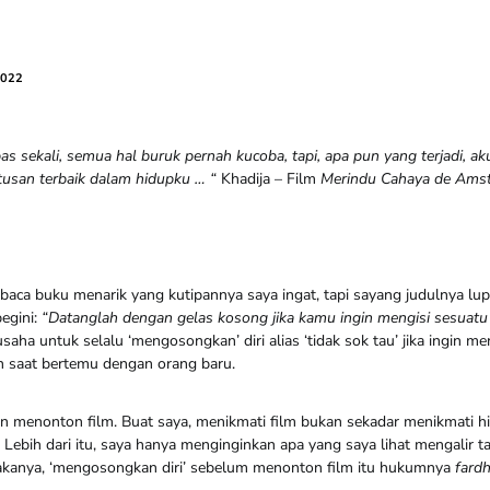
2022
s sekali, semua hal buruk pernah kucoba, tapi, apa pun yang terjadi, a
tusan terbaik dalam hidupku … “
Khadija – Film
Merindu Cahaya de Amst
baca buku menarik yang kutipannya saya ingat, tapi sayang judulnya lupa
begini:
“Datanglah dengan gelas kosong jika kamu ingin mengisi sesuatu
usaha untuk selalu ‘mengosongkan’ diri alias ‘tidak sok tau’ jika ingin m
 saat bertemu dengan orang baru.
in menonton film. Buat saya, menikmati film bukan sekadar menikmati hi
Lebih dari itu, saya hanya menginginkan apa yang saya lihat mengalir t
akanya, ‘mengosongkan diri’ sebelum menonton film itu hukumnya
fardh