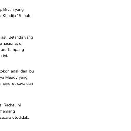
g. Bryan yang
Khadija “Si bule
 asli Belanda yang
ernasional di
eran. Tampang
 ini.
tokoh anak dan ibu
knya Maudy yang
menurut saya dari
i Rachel ini
i memang
secara otodidak.