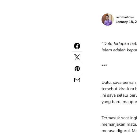
achihartoyo
January 18, 
“Dulu hidupku beba
Islam adalah kepu
***
Dulu, saya pernah 
tersebut kira-kira 
ini saya selalu ber
yang baru, maupun
Termasuk saat ing
memanjakan mata. 
merasa digurui. M