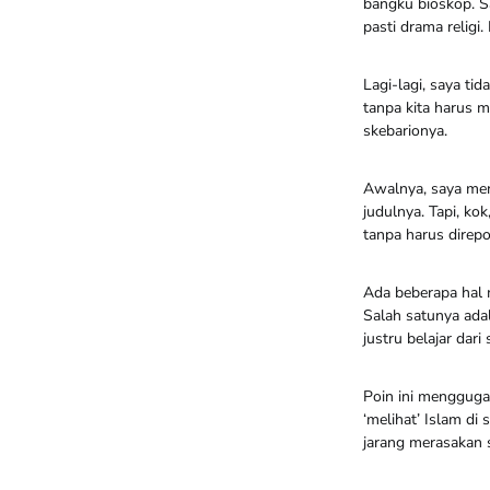
bangku bioskop. Sa
pasti drama religi
Lagi-lagi, saya ti
tanpa kita harus 
skebarionya.
Awalnya, saya meng
judulnya. Tapi, ko
tanpa harus direp
Ada beberapa hal 
Salah satunya ada
justru belajar dari
Poin ini mengguga
‘melihat’ Islam di 
jarang merasakan s