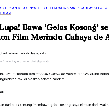
AKU BUKAN JODOHNYA’, DEBUT PERDANA SYAKIR DAULAY SEBAGA
STREAM
Lupa! Bawa ‘Gelas Kosong’ s
on Film Merindu Cahaya de 
e Amstel layak ditonton oleh siapa saja
rin, saya menonton film
Merindu Cahaya de Amstel
di CGV, Grand Indones
enginjakkan kaki di bioskop selama pandemi.
ti!
tipan dari buku tentang ‘membawa gelas kosong’ saya niatkan dari awal 