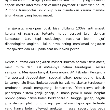
seperti media informasi dan
cashless payment
. Disaat
rush hours
,
2 moda transportasi ini cukup bisa diandalkan karena memiliki
jalur khusus yang bebas macet.
Transjakarta, meskipun tidak bisa dibilang 100% anti macet,
karena di ruas-ruas tertentu harus berbagi lajur dengan
kendaraan lain, tapi setidaknya ‘nasibnya lebih mujur’
dibandingkan angkot. Jujur, saya sering menikmati angkutan
Transjakarta dan KRL pada saat libur akhir pekan.
Kendala utama dari angkutan massal ibukota adalah :
first miles,
main route
dan
last miles
-nya belum terintegrasi secara
sempurna. Meskipun banyak kekurangan, BPTJ (Badan Pengelola
Transportasi Jabodetabek) sebagai pihak penanggung jawab
lancarnya lalu lintas ibukota sudah banyak melakukan terobosan-
terobosan untuk mengurangi kemacetan. Diantaranya adalah
penerapan sistem ganjil genap, di mana pemilik mobil berplat
nomor genap hanya boleh berkendara di tanggal genap, begitu
juga dengan plat nomor ganjil, pembatasan lajur-lajur tertentu
yang hanya boleh dilewati angkutan massal seperti bus pada