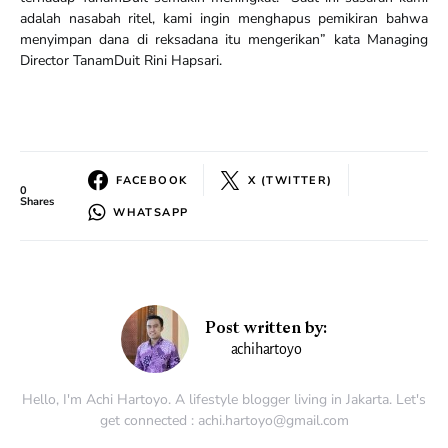
adalah nasabah ritel, kami ingin menghapus pemikiran bahwa
menyimpan dana di reksadana itu mengerikan” kata Managing
Director TanamDuit Rini Hapsari.
FACEBOOK
X (TWITTER)
0
Shares
WHATSAPP
Post written by:
achihartoyo
Hello, I'm Achi Hartoyo. A lifestyle blogger living in Jakarta. Let's
get connected : achi.hartoyo@gmail.com