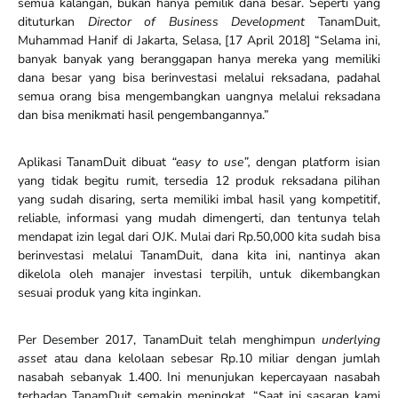
semua kalangan, bukan hanya pemilik dana besar. Seperti yang
dituturkan
Director of Business Development
TanamDuit,
Muhammad Hanif di Jakarta, Selasa, [17 April 2018] “Selama ini,
banyak banyak yang beranggapan hanya mereka yang memiliki
dana besar yang bisa berinvestasi melalui reksadana, padahal
semua orang bisa mengembangkan uangnya melalui reksadana
dan bisa menikmati hasil pengembangannya.”
Aplikasi TanamDuit dibuat
“easy to use”,
dengan platform isian
yang tidak begitu rumit, tersedia 12 produk reksadana pilihan
yang sudah disaring, serta memiliki imbal hasil yang kompetitif,
reliable, informasi yang mudah dimengerti, dan tentunya telah
mendapat izin legal dari OJK. Mulai dari Rp.50,000 kita sudah bisa
berinvestasi melalui TanamDuit, dana kita ini, nantinya akan
dikelola oleh manajer investasi terpilih, untuk dikembangkan
sesuai produk yang kita inginkan.
Per Desember 2017, TanamDuit telah menghimpun
underlying
asset
atau dana kelolaan sebesar Rp.10 miliar dengan jumlah
nasabah sebanyak 1.400. Ini menunjukan kepercayaan nasabah
terhadap TanamDuit semakin meningkat. “Saat ini sasaran kami