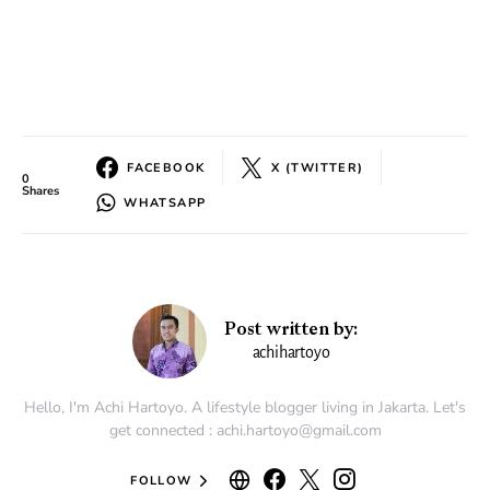
FACEBOOK
X (TWITTER)
0
Shares
WHATSAPP
Post written by:
achihartoyo
Hello, I'm Achi Hartoyo. A lifestyle blogger living in Jakarta. Let's
get connected : achi.hartoyo@gmail.com
FOLLOW